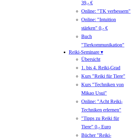
39,- €
Online: "TK verbessern"
Online: "Intuition
stärken" 0,- €
Buch
"Tierkommunikation"
Reiki-Seminare ▾
Übersicht
1. bis 4. Reiki-Grad
Kurs "Reiki für Tiere"
Kurs "Techniken von
Mikao Usui"
Online: "Acht Reiki-
Techniken erlernen"
"Tipps zu Reiki für
Tiere" 0,- Euro
Bücher "Reiki-