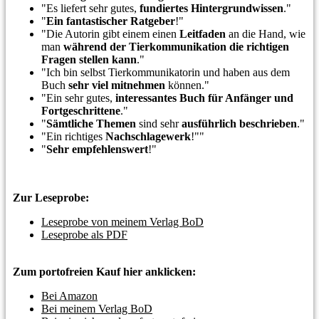
"Es liefert sehr gutes,
fundiertes Hintergrundwissen
."
"
Ein fantastischer Ratgeber
!"
"Die Autorin gibt einem einen
Leitfaden
an die Hand, wie
man
während der Tierkommunikation die richtigen
Fragen stellen kann
."
"Ich bin selbst Tierkommunikatorin und haben aus dem
Buch
sehr viel mitnehmen
können."
"Ein sehr gutes,
interessantes Buch für Anfänger und
Fortgeschrittene
."
"
Sämtliche Themen
sind sehr
ausführlich beschrieben
."
"Ein richtiges
Nachschlagewerk
!"
"
"
Sehr empfehlenswert
!"
Zur Leseprobe:
Leseprobe von meinem Verlag BoD
Leseprobe als PDF
Zum portofreien Kauf hier anklicken:
Bei Amazon
Bei meinem Verlag BoD