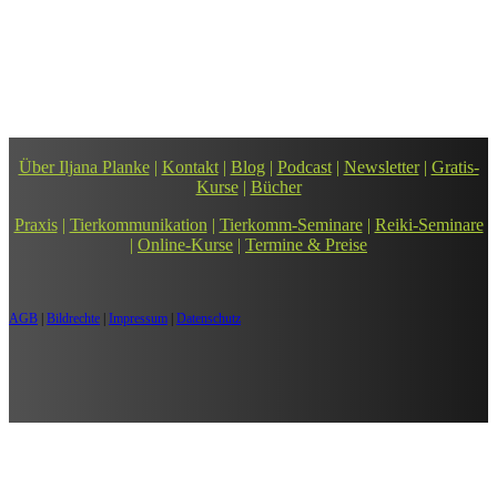
Zur Leseprobe und Kauf
Über Iljana Planke
|
Kontakt
|
Blog
|
Podcast
|
Newsletter
|
Gratis-
Kurse
|
Bücher
Praxis
|
Tierkommunikation
|
Tierkomm-Seminare
|
Reiki-Seminare
|
Online-Kurse
|
Termine & Preise
AGB
|
Bildrechte
|
Impressum
|
Datenschutz