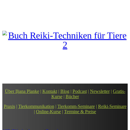
Zur Leseprobe und Kauf
Über Iljana Planke
|
Kontakt
|
Blog
|
Podcast
|
Newsletter
|
Gratis-
Kurse
|
Bücher
Praxis
|
Tierkommunikation
|
Tierkomm-Seminare
|
Reiki-Seminare
|
Online-Kurse
|
Termine & Preise