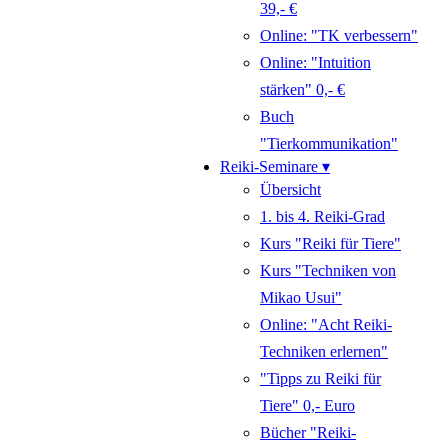
39,- €
Online: "TK verbessern"
Online: "Intuition
stärken" 0,- €
Buch
"Tierkommunikation"
Reiki-Seminare ▾
Übersicht
1. bis 4. Reiki-Grad
Kurs "Reiki für Tiere"
Kurs "Techniken von
Mikao Usui"
Online: "Acht Reiki-
Techniken erlernen"
"Tipps zu Reiki für
Tiere" 0,- Euro
Bücher "Reiki-