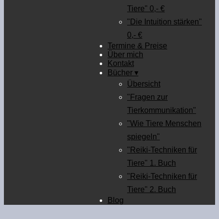
Tiere" 0,- €
"Die Intuition stärken"
0,- €
Termine & Preise
Über mich
Kontakt
Bücher ▾
Übersicht
"Fragen zur
Tierkommunikation"
"Wie Tiere Menschen
spiegeln"
"Reiki-Techniken für
Tiere" 1. Buch
"Reiki-Techniken für
Tiere" 2. Buch
Blog