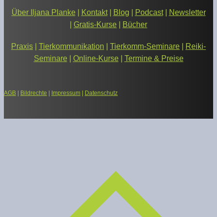
Über Iljana Planke
|
Kontakt
|
Blog
|
Podcast
|
Newsletter
|
Gratis-Kurse
|
Bücher
Praxis
|
Tierkommunikation
|
Tierkomm-Seminare
|
Reiki-
Seminare
|
Online-Kurse
|
Termine & Preise
AGB
|
Bildrechte
|
Impressum
|
Datenschutz