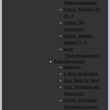
Tierkommunikation
Online: "Einstieg TK"
39,- €
Online: "TK
verbessern"
Online: "Intuition
stärken" 0,- €
Buch
"Tierkommunikation"
Reiki-Seminare ▾
Übersicht
1. bis 4. Reiki-Grad
Kurs "Reiki für Tiere"
Kurs "Techniken von
Mikao Usui"
Online: "Acht Reiki-
Techniken erlernen"