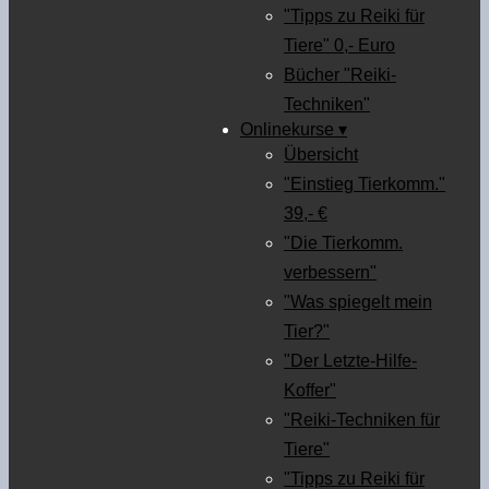
"Tipps zu Reiki für
Tiere" 0,- Euro
Bücher "Reiki-
Techniken"
Onlinekurse ▾
Übersicht
"Einstieg Tierkomm."
39,- €
"Die Tierkomm.
verbessern"
"Was spiegelt mein
Tier?"
"Der Letzte-Hilfe-
Koffer"
"Reiki-Techniken für
Tiere"
"Tipps zu Reiki für