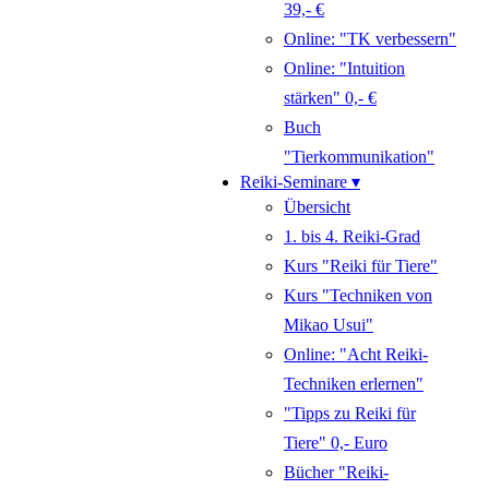
39,- €
Online: "TK verbessern"
Online: "Intuition
stärken" 0,- €
Buch
"Tierkommunikation"
Reiki-Seminare ▾
Übersicht
1. bis 4. Reiki-Grad
Kurs "Reiki für Tiere"
Kurs "Techniken von
Mikao Usui"
Online: "Acht Reiki-
Techniken erlernen"
"Tipps zu Reiki für
Tiere" 0,- Euro
Bücher "Reiki-