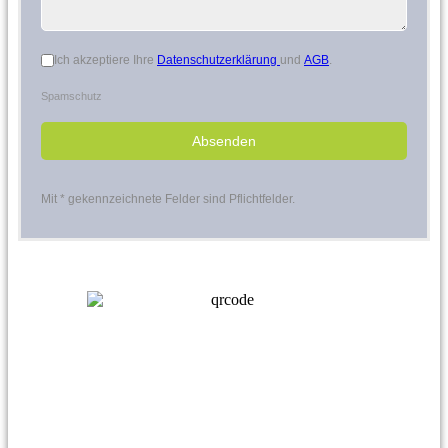
Datenschutz akzeptiert (1=ja)
*
Ich akzeptiere Ihre
Datenschutzerklärung
und
AGB
.
Spamschutz
Absenden
Mit * gekennzeichnete Felder sind Pflichtfelder.