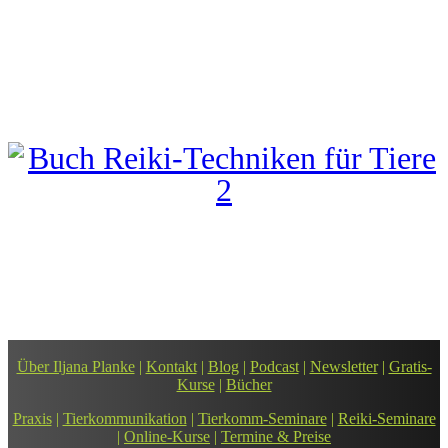
Zur Leseprobe und Kauf
Über Iljana Planke
|
Kontakt
|
Blog
|
Podcast
|
Newsletter
|
Gratis-
Kurse
|
Bücher
Praxis
|
Tierkommunikation
|
Tierkomm-Seminare
|
Reiki-Seminare
|
Online-Kurse
|
Termine & Preise